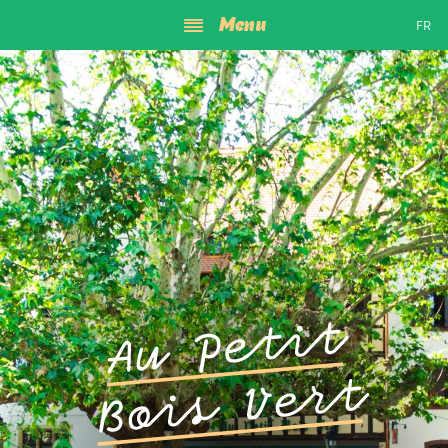
Menu
Le restaurant
FR
Arbre des vins
Nous trouver
Les histoires
2 quai de la Bruche
67000 Strasbourg
03 88 32 66 32
contact@aupetitboisvert.fr
Ouvert
de 11h45 à 22h30.
Fermé le mardi et le mercredi.