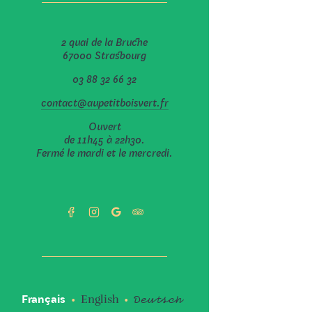
2 quai de la Bruche
67000 Strasbourg
03 88 32 66 32
contact@aupetitboisvert.fr
Ouvert
de 11h45 à 22h30.
Fermé le mardi et le mercredi.
Deutsch
Français
English