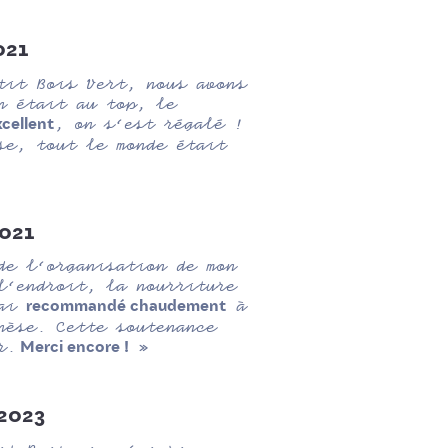
021
tit Bois Vert, nous avons
n était au top, le
, on s’est régalé !
xcellent
se, tout le monde était
2021
de l’organisation de mon
l’endroit, la nourriture
 ai
à
recommandé chaudement
hèse. Cette soutenance
r.
»
Merci encore !
 2023