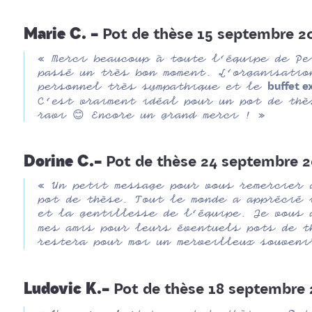
Marie C. –
Pot de thèse 15 septembre 2
« Merci beaucoup à toute l’équipe de Pe
passé un très bon moment. L’organisatio
personnel très sympathique et le
buffet e
C’est vraiment idéal pour un pot de thè
ravi 😊 Encore un grand merci ! »
Dorine C.–
Pot de thèse 24 septembre 
« Un petit message pour vous remercier 
pot de thèse. Tout le monde a apprécié 
et la gentillesse de l’équipe. Je vous
mes amis pour leurs éventuels pots de t
restera pour moi un merveilleux souveni
Ludovic K.–
Pot de thèse 18 septembre