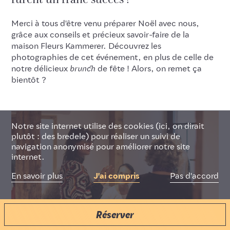
furent un franc succès !
Merci à tous d'être venu préparer Noël avec nous,
Deutsch
Français
English
grâce aux conseils et précieux savoir-faire de la
maison Fleurs Kammerer. Découvrez les
photographies de cet événement, en plus de celle de
notre délicieux
brunch
de fête ! Alors, on remet ça
bientôt ?
Notre site internet utilise des cookies (ici, on dirait
plutôt : des bredele) pour réaliser un suivi de
navigation anonymisé pour améliorer notre site
internet.
Pas d'accord
En savoir plus
J'ai compris
Réserver