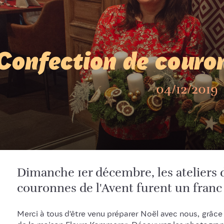
Confection de couron
04/12/2019
Dimanche 1er décembre, les ateliers 
couronnes de l'Avent furent un franc 
Merci à tous d'être venu préparer Noël avec nous, grâce 