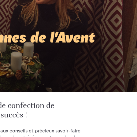
nes de l'Avent
de confection de
succès !
aux conseils et précieux savoir-faire