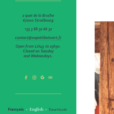
2 quai de la Bruche
67000 Strasbourg
+33 3 88 32 66 32
contact@aupetitboisvert.fr
Open from
11h45
to
23h30
.
Closed on Tuesday
and Wednesdays.
Deutsch
Français
English