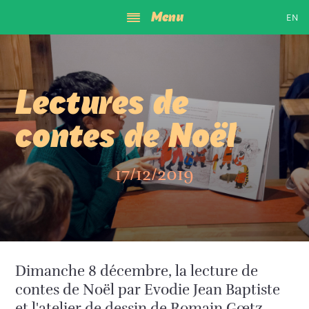
Menu
Restaurant
EN
Tree of Wines
Find us
Lectures de
Our stories
contes de Noël
17/12/2019
2 quai de la Bruche
67000 Strasbourg
+33 3 88 32 66 32
contact@aupetitboisvert.fr
Open from
11h45
to
23h30
.
Dimanche 8 décembre, la lecture de
Closed on Tuesday
and Wednesdays.
contes de Noël par Evodie Jean Baptiste