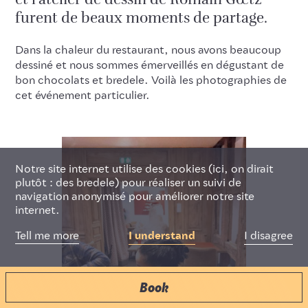
et l'atelier de dessin de Romain Gœtz
furent de beaux moments de partage.
Deutsch
Français
English
Dans la chaleur du restaurant, nous avons beaucoup
dessiné et nous sommes émerveillés en dégustant de
bon chocolats et bredele. Voilà les photographies de
cet événement particulier.
Notre site internet utilise des cookies (ici, on dirait
plutôt : des bredele) pour réaliser un suivi de
navigation anonymisé pour améliorer notre site
internet.
I disagree
Tell me more
I understand
Book